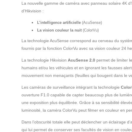
La nouvelle gamme de caméra avec panneau solaire 4K d’Hi
d’Hikvision :
L’intelligence artificielle
(AcuSense)
La vision couleur la nuit
(ColorVu)
La technologie AcuSense correspond au cerveau du système 
fournis par la fonction ColorVu avec sa vision couleur 24 h
La technologie Hikvision
AcuSense 2.0
permet de limiter le
humains et/ou les véhicules et en ignorant les fausses aler
mouvement non menaçants (feuilles qui bougent dans le ve
Les caméras de surveillance intégrant la technologie
Colo
ouverture F1.0 capable de capter beaucoup plus de lumière
une exposition plus équilibrée. Grâce à sa sensibilité élev
luminosité, la caméra ColorVu peut filmer en couleur en p
Dans l’obscurité totale elle peut déclencher un éclairage d
qui lui permet de conserver ses facultés de vision en couleu