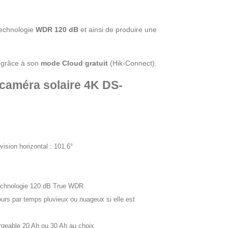
 technologie
WDR 120 dB
et ainsi de produire une
 grâce à son
mode Cloud gratuit
(Hik-Connect).
 caméra solaire 4K DS-
ision horizontal : 101.6°
 technologie 120 dB True WDR
jours par temps pluvieux ou nuageux si elle est
rgeable 20 Ah ou 30 Ah au choix