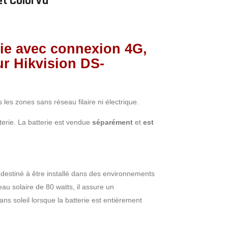
et ColorVu
rie avec connexion 4G,
ur Hikvision DS-
les zones sans réseau filaire ni électrique.
ie. La batterie est vendue
séparément
et
est
stiné à être installé dans des environnements
eau solaire de 80 watts, il assure un
s soleil lorsque la batterie est entièrement