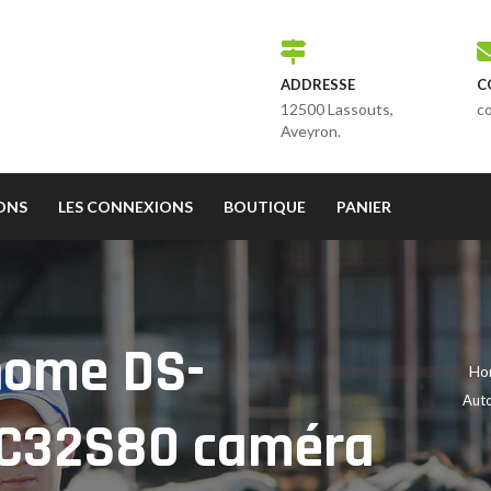
ADDRESSE
C
12500 Lassouts,
c
Aveyron.
IONS
LES CONNEXIONS
BOUTIQUE
PANIER
nome DS-
Ho
Aut
C32S80 caméra