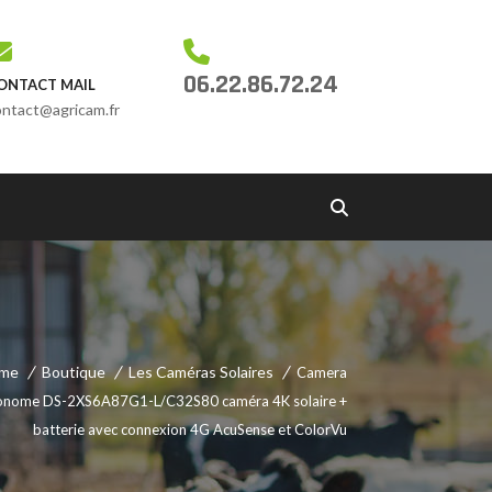
06.22.86.72.24
ONTACT MAIL
ontact@agricam.fr
me
Boutique
Les Caméras Solaires
Camera
onome DS-2XS6A87G1-L/C32S80 caméra 4K solaire +
batterie avec connexion 4G AcuSense et ColorVu