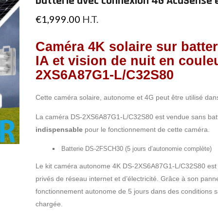
batterie avec connexion 4G AcuSense 
€
1,999.00
H.T.
Caméra 4K
solaire sur batte
IA et vision de nuit en coule
2XS6A87G1-L/C32S80
Cette caméra solaire, autonome et 4G peut être utilisé dans 
La caméra DS-2XS6A87G1-L/C32S80 est vendue sans batter
indispensable
pour le fonctionnement de cette caméra.
Batterie DS-2FSCH30 (5 jours d’autonomie complète)
Le kit caméra autonome 4K DS-2XS6A87G1-L/C32S80 est de
privés de réseau internet et d’électricité. Grâce à son pann
fonctionnement autonome de 5 jours dans des conditions san
chargée.