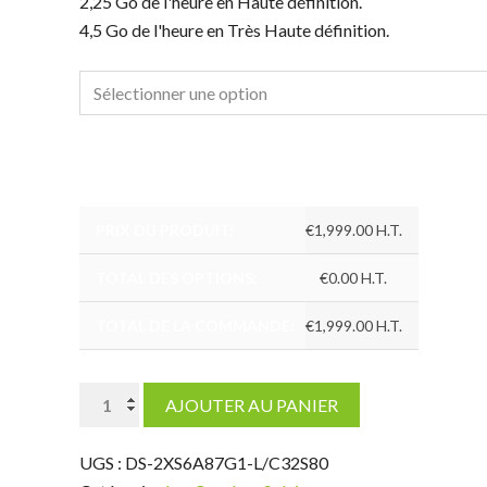
2,25 Go de l'heure en Haute définition.
4,5 Go de l'heure en Très Haute définition.
PRIX DU PRODUIT:
€
1,999.00
H.T.
TOTAL DES OPTIONS:
€
0.00
H.T.
TOTAL DE LA COMMANDE:
€
1,999.00
H.T.
quantité
AJOUTER AU PANIER
de
Camera
UGS :
DS-2XS6A87G1-L/C32S80
Autonome