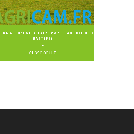
ÉRA AUTONOME SOLAIRE 2MP ET 4G FULL HD +
BATTERIE
€
1,350.00
H.T.