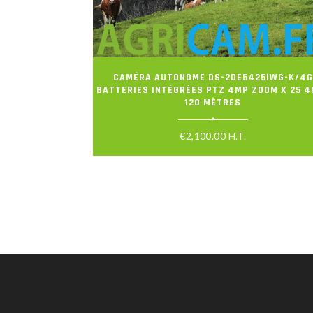
CAMÉRA AUTONOME DS-2DE5425IWG-K/4G
BATTERIES INTÉGRÉES PTZ 4MP ZOOM X 25 4
120 MÈTRES
€
2,100.00
H.T.