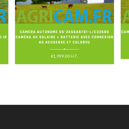
CAMERA AUTONOME DS-2XS6A87G1-L/C32S80
CAM
G IR
CAMÉRA 4K SOLAIRE + BATTERIE AVEC CONNEXION
4G ACUSENSE ET COLORVU
€
1,999.00
H.T.