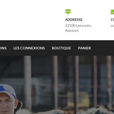
ADDRESSE
C
12500 Lassouts,
c
Aveyron.
IONS
LES CONNEXIONS
BOUTIQUE
PANIER