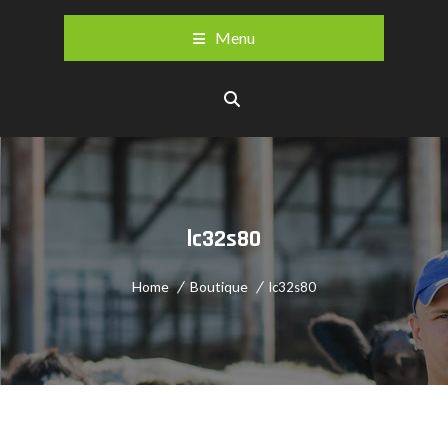
Menu
lc32s80
Home
Boutique
lc32s80