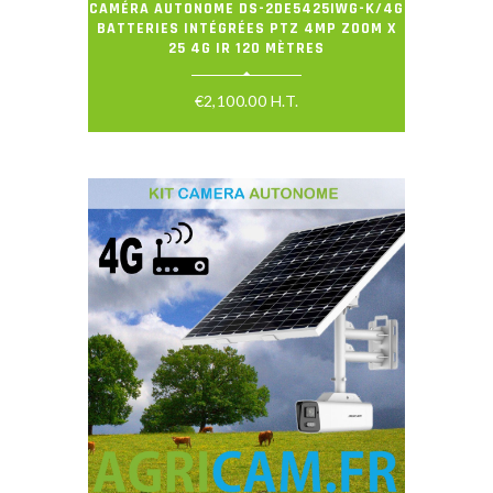
CAMÉRA AUTONOME DS-2DE5425IWG-K/4G
BATTERIES INTÉGRÉES PTZ 4MP ZOOM X
25 4G IR 120 MÈTRES
€
2,100.00
H.T.