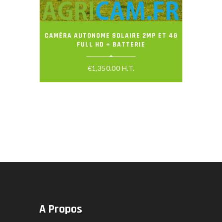
CAMÉRA AUTONOME SOLAIRE 2MP ET 4G
FULL HD + BATTERIE
€
1,350.00
H.T.
A Propos