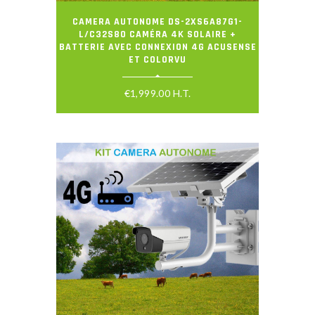
CAMERA AUTONOME DS-2XS6A87G1-
L/C32S80 CAMÉRA 4K SOLAIRE +
BATTERIE AVEC CONNEXION 4G ACUSENSE
ET COLORVU
€
1,999.00
H.T.