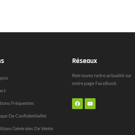
ns
Réseaux
Retrouvez notre actualité sur
opos
notre page
FaceBook
act
ions Fréquentes
ique De Confidentialité
tions Générales De Vente