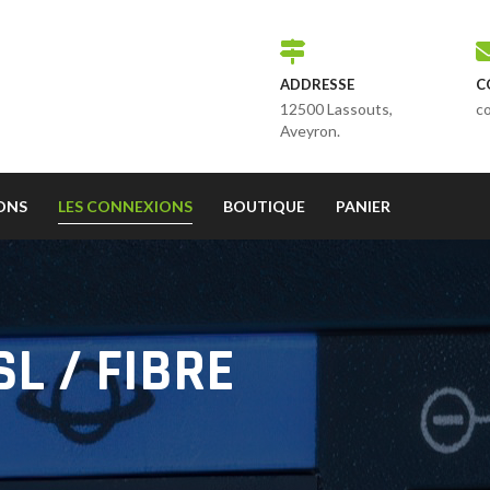
ADDRESSE
C
12500 Lassouts,
c
Aveyron.
IONS
LES CONNEXIONS
BOUTIQUE
PANIER
L / FIBRE