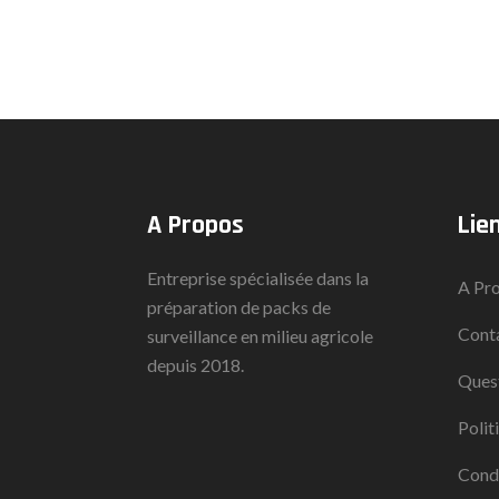
A Propos
Lie
Entreprise spécialisée dans la
A Pr
préparation de packs de
Cont
surveillance en milieu agricole
depuis 2018.
Quest
Polit
Condi