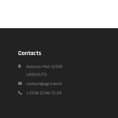
Contacts
Aveyron-Net 12500
LASSOUTS
contact@agricam.fr
+33
06 22 86 72 24