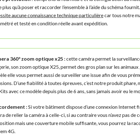
e plus qu’à poser et raccorder l’ensemble à l’aide du schéma fournit
ssite aucune connaissance technique particulière
car tous notre ma
métré et testé en condition réelle avant expédition.
era 360° zoom optique x25 :
cette caméra permet la surveillanc
erie, son zoom optique X25, permet des gros plan sur les animaux ,
le elle vous permet aussi de surveiller une issue afin de vous prém
usions. D’une fiabilité à toutes épreuves, c’est notre produit phare,
Kits avec ce modèle depuis plus de 6 ans, sans jamais avoir eu le mo
cordement :
Si votre bâtiment dispose d’une connexion Internet fil
ira de relier la caméra à celle-ci, si au contraire vous n’avez pas de
osition mais une couverture mobile suffisante, vous pourrez la rac
em 4G.