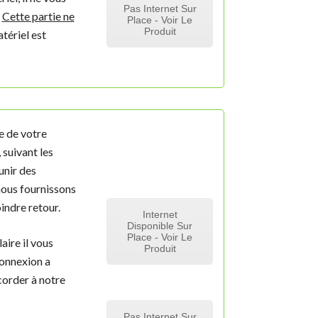
Pas Internet Sur
.
Cette partie ne
Place - Voir Le
Produit
tériel est
e de votre
 suivant les
unir des
 nous fournissons
indre retour.
Internet
Disponible Sur
Place - Voir Le
aire il vous
Produit
 connexion a
corder à notre
Pas Internet Sur