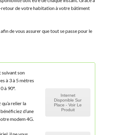
isponibilité doit être de chaque instant. Grâce à
-retour de votre habitation à votre bâtiment
afin de vous assurer que tout se passe pour le
 suivant son
es à 3 à 5 mètres
0 à 90°.
Internet
Disponible Sur
qu’a relier la
Place - Voir Le
Produit
 bénéficiez d’une
 notre modem 4G.
iel, il ne vous