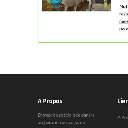
Not
rest
néce
para
A Propos
Lie
Entreprise spécialisée dans la
A Pr
préparation de packs de