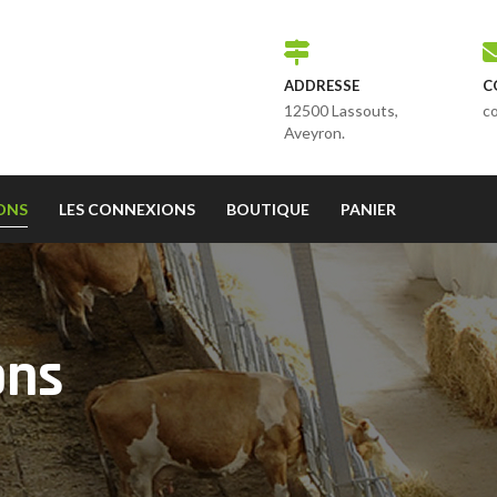
ADDRESSE
C
12500 Lassouts,
c
Aveyron.
IONS
LES CONNEXIONS
BOUTIQUE
PANIER
ons