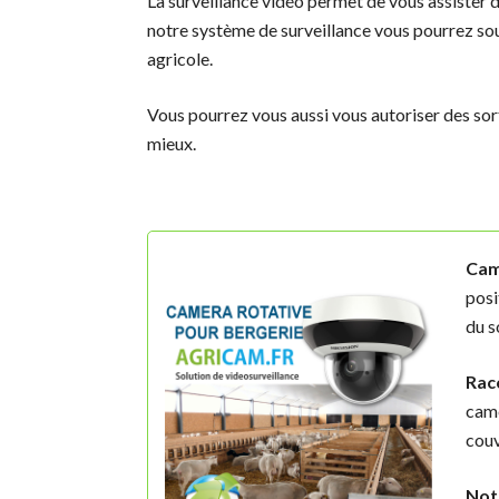
La surveillance vidéo permet de vous assister da
notre système de surveillance vous pourrez sou
agricole.
Vous pourrez vous aussi vous autoriser des sort
mieux.
Cam
posi
du s
Rac
camé
couv
Not