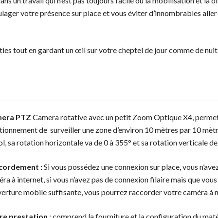
ns un travail qui n’est pas toujours facile ou la mobilisation et la d
lager votre présence sur place et vous éviter d’innombrables aller
ies tout en gardant un œil sur votre cheptel de jour comme de nuit 
era PTZ
Camera rotative avec un petit Zoom Optique X4, permet
tionnement de surveiller une zone d’environ 10 mètres par 10 mètr
ol, sa rotation horizontale va de 0 à 355° et sa rotation verticale de 
cordement :
Si vous possédez une connexion sur place, vous n’avez 
ra à internet, si vous n’avez pas de connexion filaire mais que vous
erture mobile suffisante, vous pourrez raccorder votre caméra à
re prestation
: comprend la fourniture et la configuration du matér