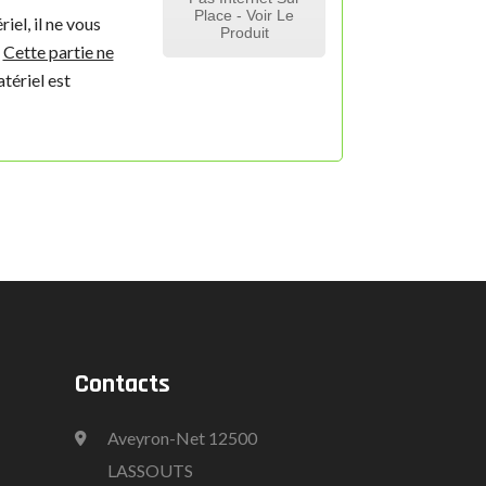
Place - Voir Le
iel, il ne vous
Produit
.
Cette partie ne
tériel est
Contacts
Aveyron-Net 12500
LASSOUTS