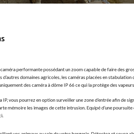
ns
ne caméra performante possédant un zoom capable de faire des gros
 d’autres domaines agricoles, les caméras placées en stabulation do
uniquement des caméra à dôme IP 66 ce qui la protège des vapeurs 
IP, vous pourrez en option surveiller une zone d’entrée afin de sig
arte mémoire les images de cette intrusion. Equipé d’une poursuite 
i.
illant vos animaux au sein de votre bergerie. Détectez et soyez ale