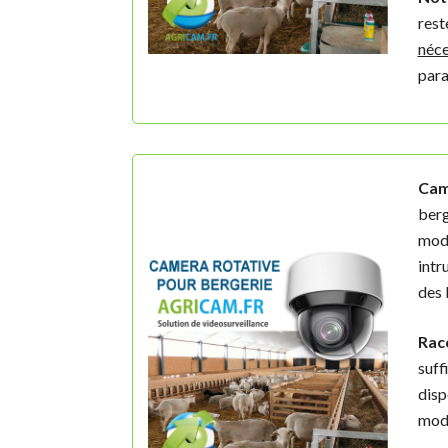
rest
néce
para
Cam
berg
modè
intr
des 
Rac
suff
disp
mod