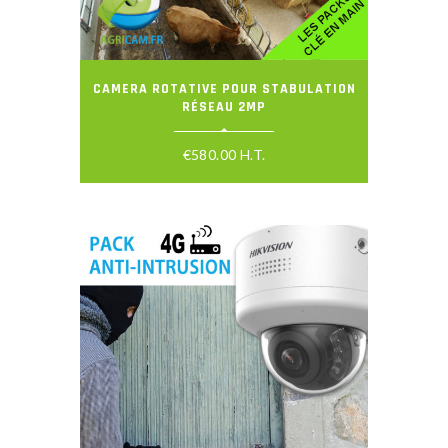
CAMERA ROTATIVE POUR STABULATION
RÉSEAU 2MP
€
580.00
H.T.