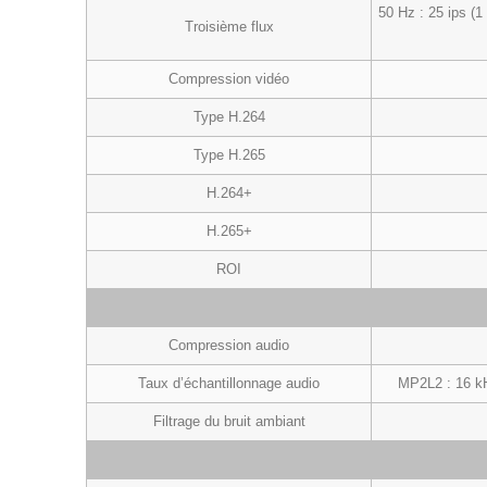
50 Hz : 25 ips (
Troisième flux
Compression vidéo
Type H.264
Type H.265
H.264+
H.265+
ROI
Compression audio
Taux d’échantillonnage audio
MP2L2 : 16 kH
Filtrage du bruit ambiant