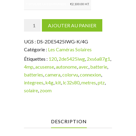
TOTAL DE LA COMMANDE:
€
2,100.00
H.T.
quantité
AJOUTER AU PANIER
de
Caméra
UGS :
DS-2DE5425IWG-K/4G
autonome
Catégorie :
Les Caméras Solaires
DS-
Étiquettes :
120
,
2de5425iwg
,
2xs6a87g1
,
2DE5425IWG-
4mp
,
acusense
,
autonome
,
avec
,
batterie
,
K/4G
batteries
,
camera
,
colorvu
,
connexion
,
Batteries
integrees
,
k4g
,
kit
,
lc32s80
,
metres
,
ptz
,
intégrées
solaire
,
zoom
PTZ
4MP
zoom
x
DESCRIPTION
25
4G