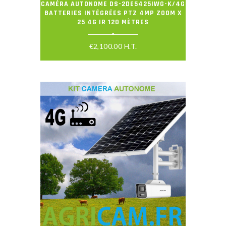
CAMÉRA AUTONOME DS-2DE5425IWG-K/4G
BATTERIES INTÉGRÉES PTZ 4MP ZOOM X
25 4G IR 120 MÈTRES
€
2,100.00
H.T.