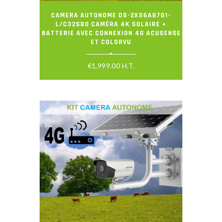
CAMERA AUTONOME DS-2XS6A87G1-
L/C32S80 CAMÉRA 4K SOLAIRE +
BATTERIE AVEC CONNEXION 4G ACUSENSE
ET COLORVU
€
1,999.00
H.T.