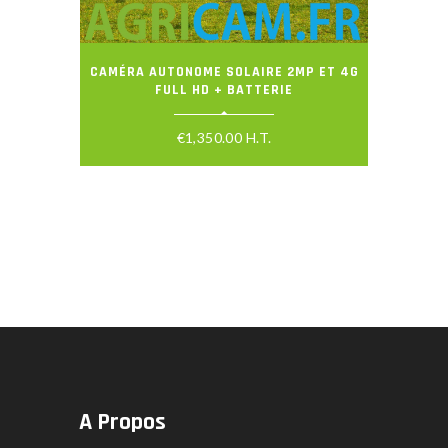
CAMÉRA AUTONOME SOLAIRE 2MP ET 4G
FULL HD + BATTERIE
€
1,350.00
H.T.
A Propos