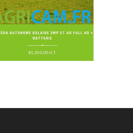
ÉRA AUTONOME SOLAIRE 2MP ET 4G FULL HD +
BATTERIE
€
1,350.00
H.T.