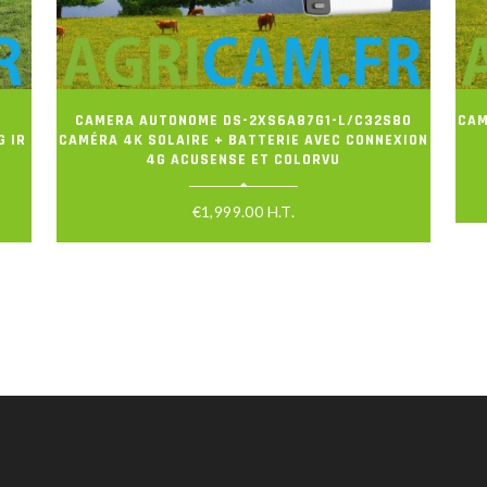
CAMERA AUTONOME DS-2XS6A87G1-L/C32S80
CAM
G IR
CAMÉRA 4K SOLAIRE + BATTERIE AVEC CONNEXION
4G ACUSENSE ET COLORVU
€
1,999.00
H.T.