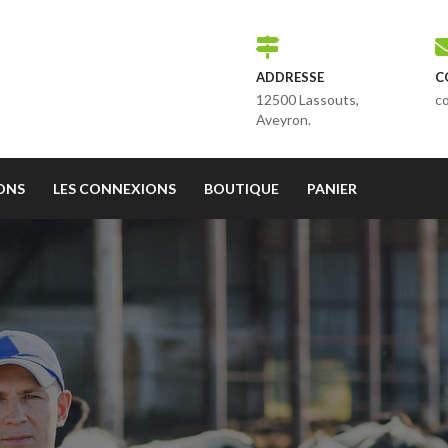
ADDRESSE
C
12500 Lassouts,
c
Aveyron.
IONS
LES CONNEXIONS
BOUTIQUE
PANIER