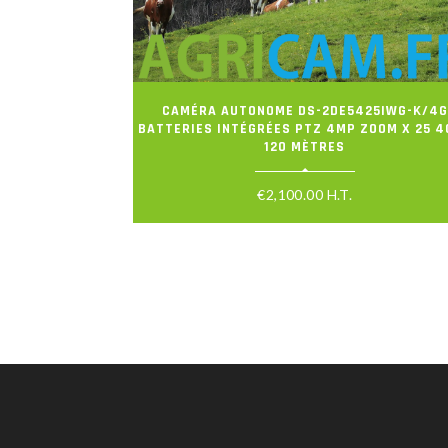
CAMÉRA AUTONOME DS-2DE5425IWG-K/4G
BATTERIES INTÉGRÉES PTZ 4MP ZOOM X 25 4
120 MÈTRES
€
2,100.00
H.T.