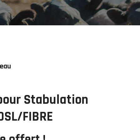
seau
pour Stabulation
ADSL/FIBRE
e offert !