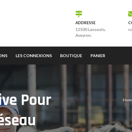
ADDRESSE
C
12500 Lassouts,
c
Aveyron.
IONS
LES CONNEXIONS
BOUTIQUE
PANIER
ive Pour
Hom
Réseau