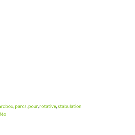
arcbox
,
parcs
,
pour
,
rotative
,
stabulation
,
déo