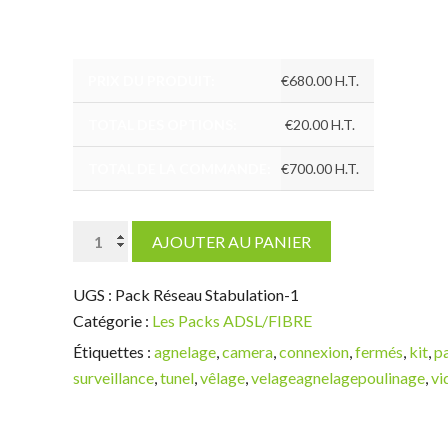
PRIX DU PRODUIT:
€
680.00
H.T.
TOTAL DES OPTIONS:
€
20.00
H.T.
TOTAL DE LA COMMANDE:
€
700.00
H.T.
quantité
AJOUTER AU PANIER
de
Camera
UGS :
Pack Réseau Stabulation-1
Rotative
Catégorie :
Les Packs ADSL/FIBRE
Pour
Étiquettes :
agnelage
,
camera
,
connexion
,
fermés
,
kit
,
p
Stabulation
surveillance
,
tunel
,
vêlage
,
velageagnelagepoulinage
,
vi
Réseau