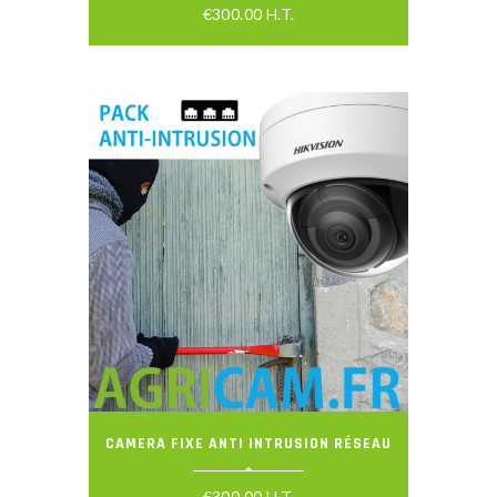
€
300.00
H.T.
CAMERA FIXE ANTI INTRUSION RÉSEAU
€
300.00
H.T.