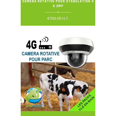
CAMERA ROTATIVE POUR STABULATION 4
G 2MP
€
700.00
H.T.