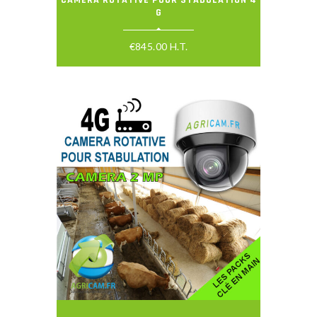
G
€
845.00
H.T.