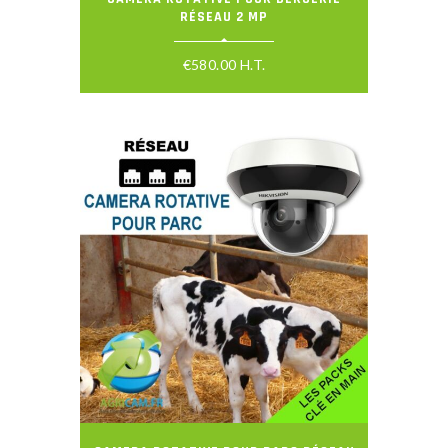
RÉSEAU 2 MP
€
580.00
H.T.