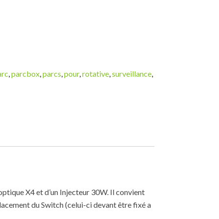
arc
,
parcbox
,
parcs
,
pour
,
rotative
,
surveillance
,
ptique X4 et d’un Injecteur 30W. Il convient
lacement du Switch (celui-ci devant être fixé a