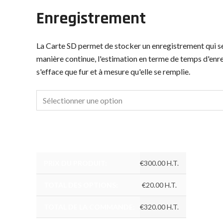
Enregistrement
La Carte SD permet de stocker un enregistrement qui s
manière continue, l'estimation en terme de temps d'enr
s'efface que fur et à mesure qu'elle se remplie.
PRIX DU PRODUIT:
€
300.00
H.T.
TOTAL DES OPTIONS:
€
20.00
H.T.
TOTAL DE LA COMMANDE:
€
320.00
H.T.