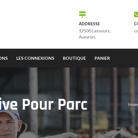
ADDRESSE
C
12500 Lassouts,
c
Aveyron.
IONS
LES CONNEXIONS
BOUTIQUE
PANIER
ve Pour Parc
Hom