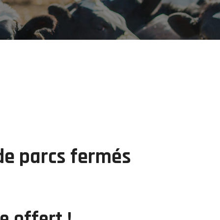
de parcs fermés
e offert !