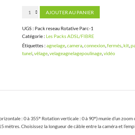
quantité
AJOUTER AU PANIER
de
Camera
UGS :
Pack reseau Rotative Parc-1
Rotative
Catégorie :
Les Packs ADSL/FIBRE
Pour
Étiquettes :
agnelage
,
camera
,
connexion
,
fermés
,
kit
,
p
Parc
tunel
,
vêlage
,
velageagnelagepoulinage
,
vidéo
Réseau
izontale : 0 à 355° Rotation verticale : 0 à 90°) munie d’un zoom o
 15 mètres. Choisissez la longueur de câble entre la caméra et l’emp