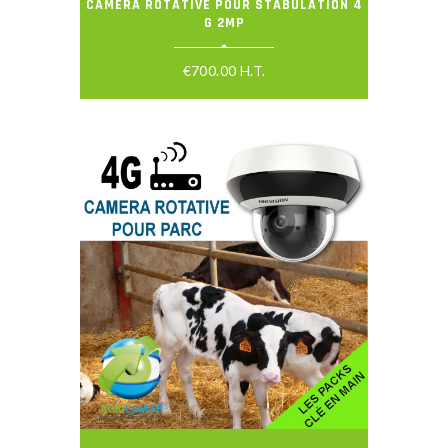
CAMERA ROTATIVE POUR STABULATION 4
G 2MP
€
700.00
H.T.