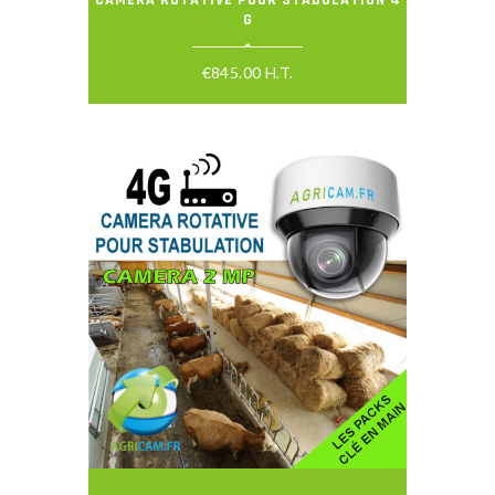
G
€
845.00
H.T.