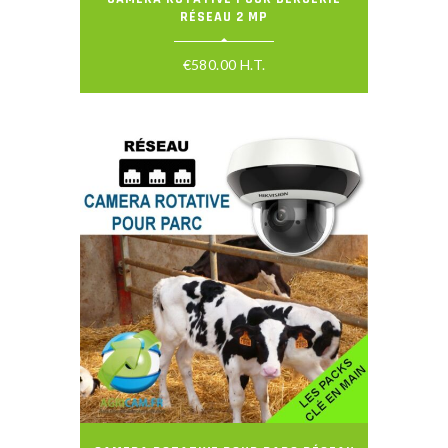
RÉSEAU 2 MP
€
580.00
H.T.