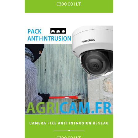
€
300.00
H.T.
CAMERA FIXE ANTI INTRUSION RÉSEAU
€
300.00
H.T.