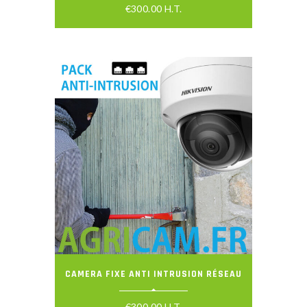
€
300.00
H.T.
CAMERA FIXE ANTI INTRUSION RÉSEAU
€
300.00
H.T.