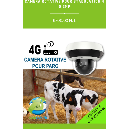
CAMERA ROTATIVE POUR STABULATION 4
G 2MP
€
700.00
H.T.