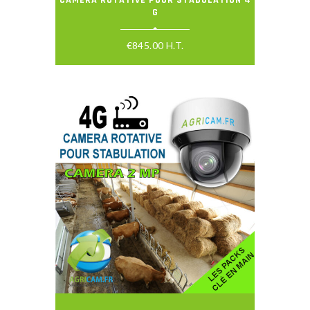
G
€
845.00
H.T.