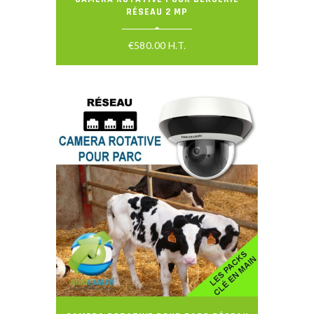
RÉSEAU 2 MP
€
580.00
H.T.